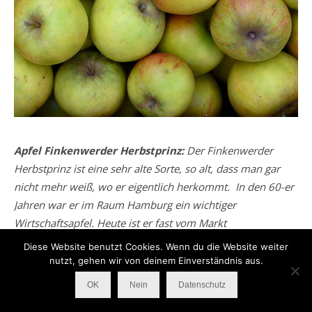
Apfel Finkenwerder Herbstprinz:
Der Finkenwerder
Herbstprinz ist eine sehr alte Sorte, so alt, dass man gar
nicht mehr weiß, wo er eigentlich herkommt. In den 60-er
Jahren war er im Raum Hamburg ein wichtiger
Wirtschaftsapfel. Heute ist er fast vom Markt
verschwunden und nur noch ein Nischenprodukt. An
Diese Website benutzt Cookies. Wenn du die Website weiter
meinem Stand verkauft er sich von den alten Sorten mit am
nutzt, gehen wir von deinem Einverständnis aus.
besten.
OK
Nein
Datenschutz