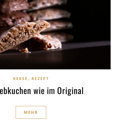
,
KEKSE
REZEPT
lebkuchen wie im Original
MEHR